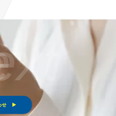
ge
。
せ ▶︎