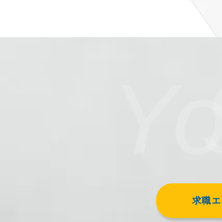
Y
求職エン