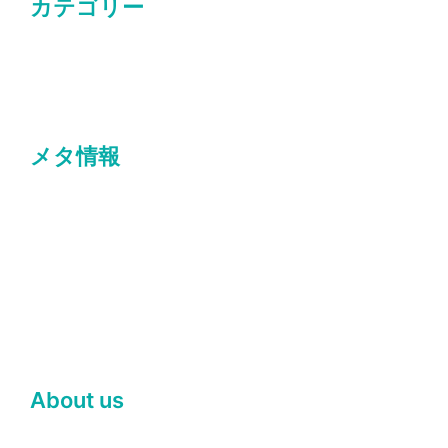
カテゴリー
研修
メタ情報
ログイン
投稿フィード
コメントフィード
WordPress.org
About us
Sydney is a powerful business theme that provides a