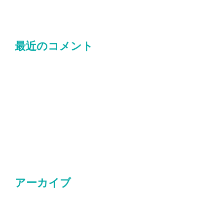
感染対策研修_R8山本
最近のコメント
Woo Ninja
に
Maria
より
Premium Quality
に
Maria
より
Woo Logo
に
Maria
より
Ninja Silhouette
に
Maria
より
Ship Your Idea
に
Maria
より
アーカイブ
2026年4月