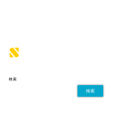
fast way for companies or freelancers to create an
awesome online presence. Also, Sydney provides all the
construction blocks you need to rapidly create an
engaging front page.
検索
検索
Recent Posts
マナー研修〜電話対応
マナー研修〜薬局での接遇