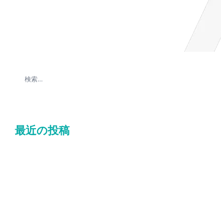
最近の投稿
マナー研修〜電話対応
マナー研修〜薬局での接遇
マナー研修〜言葉使い編
災害対策研修_R8神﨑