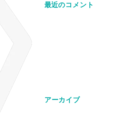
最近のコメント
Woo Ninja
に
Maria
より
Premium Quality
に
Maria
より
Woo Logo
に
Maria
より
Ninja Silhouette
に
Maria
より
Ship Your Idea
に
Maria
より
アーカイブ
2026年4月
2026年3月