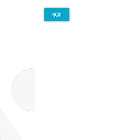
検索
Recent Posts
マナー研修〜電話対応
マナー研修〜薬局での接遇
マナー研修〜言葉使い編
災害対策研修_R8神﨑
感染対策研修_R8山本
Recent Comments
Woo Ninja
に
Maria
より
Premium Quality
に
Maria
より
Woo Logo
に
Maria
より
Ninja Silhouette
に
Maria
より