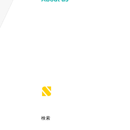
Sydney is a powerful business
theme that provides a fast way for
companies or freelancers to create
an awesome online presence. Also,
Sydney provides all the
construction blocks you need to
rapidly create an engaging front
page.
検索