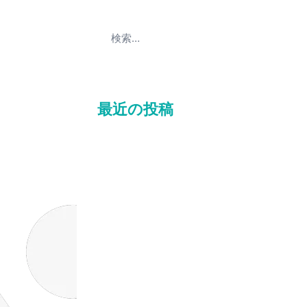
最近の投稿
マナー研修〜電話対応
マナー研修〜薬局での接遇
マナー研修〜言葉使い編
災害対策研修_R8神﨑
感染対策研修_R8山本