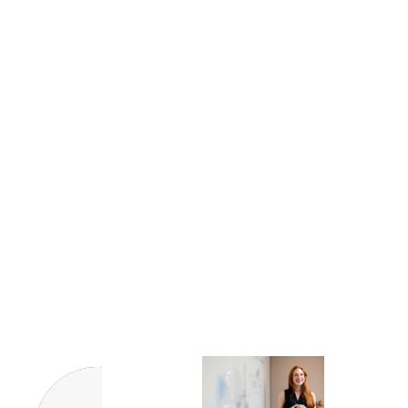
2024年3月
2023年9月
2023年7月
Categories
研修
About us
dney provides all the construction
blocks you need to rapidly create an
engaging front page.